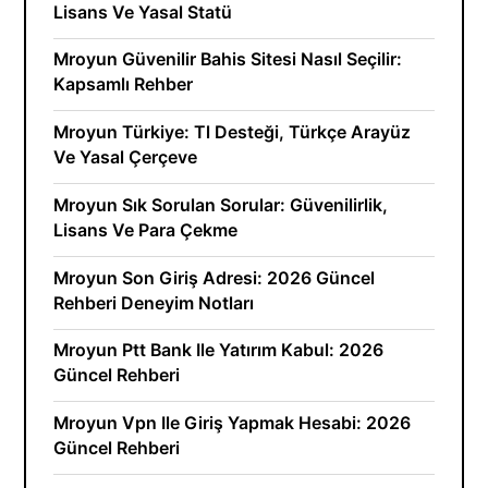
Lisans Ve Yasal Statü
Mroyun Güvenilir Bahis Sitesi Nasıl Seçilir:
Kapsamlı Rehber
Mroyun Türkiye: Tl Desteği, Türkçe Arayüz
Ve Yasal Çerçeve
Mroyun Sık Sorulan Sorular: Güvenilirlik,
Lisans Ve Para Çekme
Mroyun Son Giriş Adresi: 2026 Güncel
Rehberi Deneyim Notları
Mroyun Ptt Bank Ile Yatırım Kabul: 2026
Güncel Rehberi
Mroyun Vpn Ile Giriş Yapmak Hesabi: 2026
Güncel Rehberi