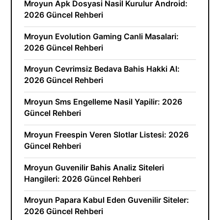
Mroyun Apk Dosyasi Nasil Kurulur Android:
2026 Güncel Rehberi
Mroyun Evolution Gaming Canli Masalari:
2026 Güncel Rehberi
Mroyun Cevrimsiz Bedava Bahis Hakki Al:
2026 Güncel Rehberi
Mroyun Sms Engelleme Nasil Yapilir: 2026
Güncel Rehberi
Mroyun Freespin Veren Slotlar Listesi: 2026
Güncel Rehberi
Mroyun Guvenilir Bahis Analiz Siteleri
Hangileri: 2026 Güncel Rehberi
Mroyun Papara Kabul Eden Guvenilir Siteler:
2026 Güncel Rehberi