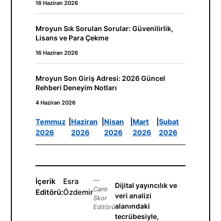
16 Haziran 2026
Mroyun Sık Sorulan Sorular: Güvenilirlik,
Lisans ve Para Çekme
16 Haziran 2026
Mroyun Son Giriş Adresi: 2026 Güncel
Rehberi Deneyim Notları
4 Haziran 2026
Temmuz
|
Haziran
|
Nisan
|
Mart
|
Şubat
2026
2026
2026
2026
2026
İçerik
Esra
—
Dijital yayıncılık ve
Canlı
Editörü:
Özdemir
veri analizi
Skor
alanındaki
Editörü
tecrübesiyle,