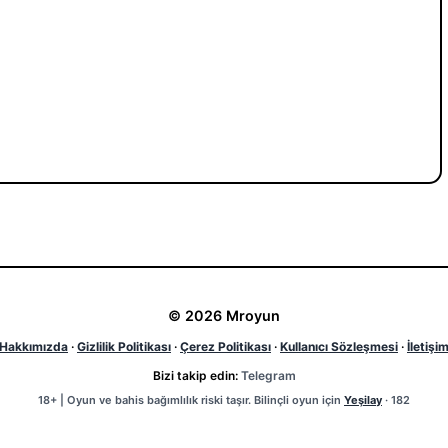
© 2026 Mroyun
Hakkımızda
·
Gizlilik Politikası
·
Çerez Politikası
·
Kullanıcı Sözleşmesi
·
İletişi
Bizi takip edin:
Telegram
18+ | Oyun ve bahis bağımlılık riski taşır. Bilinçli oyun için
Yeşilay
· 182